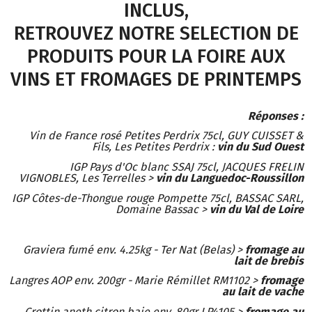
INCLUS,
RETROUVEZ NOTRE SELECTION DE
PRODUITS POUR LA FOIRE AUX
VINS ET FROMAGES DE PRINTEMPS
Réponses :
Vin de France rosé Petites Perdrix 75cl, GUY CUISSET &
Fils, Les Petites Perdrix :
vin du Sud Ouest
IGP Pays d'Oc blanc SSAJ 75cl, JACQUES FRELIN
VIGNOBLES, Les Terrelles >
vin du Languedoc-Roussillon
IGP Côtes-de-Thongue rouge Pompette 75cl, BASSAC SARL,
Domaine Bassac >
vin du Val de Loire
Graviera fumé env. 4.25kg - Ter Nat (Belas) >
fromage au
lait de brebis
Langres AOP env. 200gr - Marie Rémillet RM1102 >
fromage
au lait de vache
Crottin aneth citron baie env. 80gr LP4105 >
fromage au