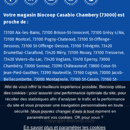
Votre magasin Biocoop Casabio Chambery (73000) est
proche de :
73100 Aix-les-Bains, 73100 Brison-St-Innocent, 73100 Grésy s/Aix,
73100 Montcel, 73100 Pugny-Chatenod, 73100 St-Offenge-
Dessous, 73100 St-Offenge-Dessus, 73100 Trévignin, 73420
Drumettaz-Clarafond, 73420 Méry, 73100 Mouxy, 73100 Tresserve,
73420 Viviers-du-Lac, 73420 Voglans, 73410 Epersy, 73000
Chambéry, 73000 Sonnaz, 73390 Châteauneuf, 73800 Coise-St-
Jean-Pied-Gauthier, 73390 Hauteville, 73160 Cognin, 73000 Jacob-
Bellecombette, 73000 Montagnole, 73160 St-Cassin, 73160 St-
Sulpice, 73160 Vimines, 73370 Bourdeau, 73370 La Chapelle-du-
Afin de vous offrir la meilleure expérience possible, Biocoop utilise
Mont-du-Chat, 73290 La Motte-Servolex, 73370 Le Bourget-du-Lac
des cookies : pour assurer une performance optimale du site, pour
récolter des statistiques afin d'analyser le trafic et la performance
du site et vous proposer une navigation personnalisée en toute
sécurité. Vous pouvez changer d'avis à tout moment en
Biocoop.fr
Le réseau Biocoop
paramétrant vos cookies. OK pour vous ?
Copyright Biocoop 2026
En savoir plus et paramétrer les cookies