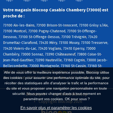
Votre magasin Biocoop Casabio Chambery (73000) est
proche de :
73100 Aix-les-Bains, 73100 Brison-St-Innocent, 73100 Grésy s/Aix,
73100 Montcel, 73100 Pugny-Chatenod, 73100 St-Offenge-
Dessous, 73100 St-Offenge-Dessus, 73100 Trévignin, 73420
Drumettaz-Clarafond, 73420 Méry, 73100 Mouxy, 73100 Tresserve,
73420 Viviers-du-Lac, 73420 Voglans, 73410 Epersy, 73000
Chambéry, 73000 Sonnaz, 73390 Châteauneuf, 73800 Coise-St-
Jean-Pied-Gauthier, 73390 Hauteville, 73160 Cognin, 73000 Jacob-
Bellecombette, 73000 Montagnole, 73160 St-Cassin, 73160 St-
Sulpice, 73160 Vimines, 73370 Bourdeau, 73370 La Chapelle-du-
Afin de vous offrir la meilleure expérience possible, Biocoop utilise
Mont-du-Chat, 73290 La Motte-Servolex, 73370 Le Bourget-du-Lac
des cookies : pour assurer une performance optimale du site, pour
récolter des statistiques afin d'analyser le trafic et la performance
du site et vous proposer une navigation personnalisée en toute
sécurité. Vous pouvez changer d'avis à tout moment en
Biocoop.fr
Le réseau Biocoop
paramétrant vos cookies. OK pour vous ?
Copyright Biocoop 2026
En savoir plus et paramétrer les cookies