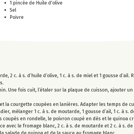
1 pincée de Huile d'olive
Sel
Poivre
 2 c. à s. d’huile d’olive, 1 c. à s. de miel et 1 gousse d’ail.
s.
. Une fois cuit, l’étaler sur la plaque de cuisson, ajouter un fi
e et la courgette coupées en lanières. Adapter les temps de cu
er, mélanger 1 c. à s. de moutarde, 1 gousse d’ail, 1 c. à s. de 
dis coupés en rondelle, le poivron coupé en dés et le quinoa cr
 avec le fromage blanc, 2 c. à s. de moutarde et 2 c. à s. de 
 la salade de quinoa et de la sauce au fromage blanc.