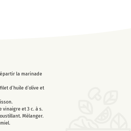
 Répartir la marinade
let d’huile d’olive et
isson.
vinaigre et 3 c. à s.
oustillant. Mélanger.
miel.