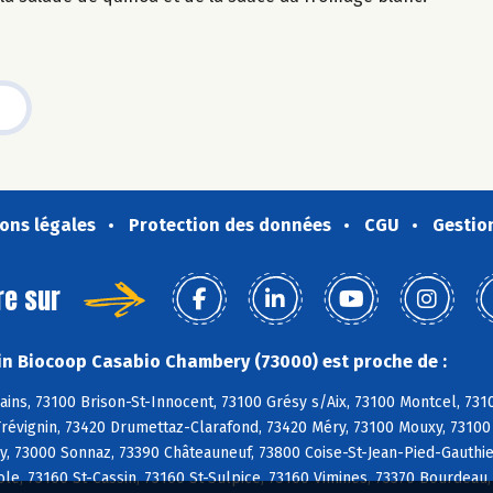
ons légales
Protection des données
CGU
Gestio
re sur
n Biocoop Casabio Chambery (73000) est proche de :
ains, 73100 Brison-St-Innocent, 73100 Grésy s/Aix, 73100 Montcel, 7
révignin, 73420 Drumettaz-Clarafond, 73420 Méry, 73100 Mouxy, 73100 
, 73000 Sonnaz, 73390 Châteauneuf, 73800 Coise-St-Jean-Pied-Gauthier
e, 73160 St-Cassin, 73160 St-Sulpice, 73160 Vimines, 73370 Bourdeau