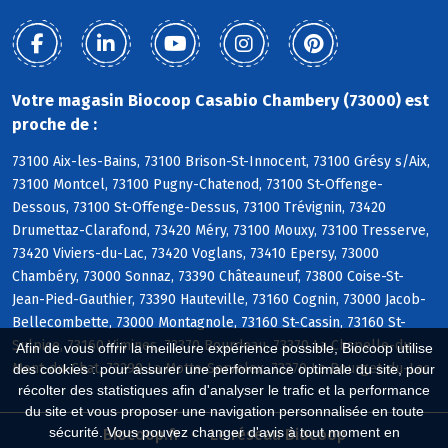
Votre magasin Biocoop Casabio Chambery (73000) est
proche de :
73100 Aix-les-Bains, 73100 Brison-St-Innocent, 73100 Grésy s/Aix,
73100 Montcel, 73100 Pugny-Chatenod, 73100 St-Offenge-
Dessous, 73100 St-Offenge-Dessus, 73100 Trévignin, 73420
Drumettaz-Clarafond, 73420 Méry, 73100 Mouxy, 73100 Tresserve,
73420 Viviers-du-Lac, 73420 Voglans, 73410 Epersy, 73000
Chambéry, 73000 Sonnaz, 73390 Châteauneuf, 73800 Coise-St-
Jean-Pied-Gauthier, 73390 Hauteville, 73160 Cognin, 73000 Jacob-
Bellecombette, 73000 Montagnole, 73160 St-Cassin, 73160 St-
Sulpice, 73160 Vimines, 73370 Bourdeau, 73370 La Chapelle-du-
Afin de vous offrir la meilleure expérience possible, Biocoop utilise
Mont-du-Chat, 73290 La Motte-Servolex, 73370 Le Bourget-du-Lac
des cookies : pour assurer une performance optimale du site, pour
récolter des statistiques afin d'analyser le trafic et la performance
du site et vous proposer une navigation personnalisée en toute
sécurité. Vous pouvez changer d'avis à tout moment en
Biocoop.fr
Le réseau Biocoop