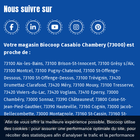
Nous suivre sur
Votre magasin Biocoop Casabio Chambery (73000) est
proche de :
73100 Aix-les-Bains, 73100 Brison-St-Innocent, 73100 Grésy s/Aix,
73100 Montcel, 73100 Pugny-Chatenod, 73100 St-Offenge-
Dessous, 73100 St-Offenge-Dessus, 73100 Trévignin, 73420
Drumettaz-Clarafond, 73420 Méry, 73100 Mouxy, 73100 Tresserve,
73420 Viviers-du-Lac, 73420 Voglans, 73410 Epersy, 73000
Chambéry, 73000 Sonnaz, 73390 Châteauneuf, 73800 Coise-St-
Jean-Pied-Gauthier, 73390 Hauteville, 73160 Cognin, 73000 Jacob-
Bellecombette, 73000 Montagnole, 73160 St-Cassin, 73160 St-
Sulpice, 73160 Vimines, 73370 Bourdeau, 73370 La Chapelle-du-
Afin de vous offrir la meilleure expérience possible, Biocoop utilise
Mont-du-Chat, 73290 La Motte-Servolex, 73370 Le Bourget-du-Lac
des cookies : pour assurer une performance optimale du site, pour
récolter des statistiques afin d'analyser le trafic et la performance