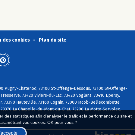
n des cookies
Plan du site
3100 Pugny-Chatenod, 73100 St-Offenge-Dessous, 73100 St-Offenge-
Tresserve, 73420 Viviers-du-Lac, 73420 Voglans, 73410 Epersy,
, 73390 Hauteville, 73160 Cognin, 73000 Jacob-Bellecombette,
, 73370 La Chapelle-du-Mont-du-Chat, 73290 La Motte-Servolex,
 des statistiques afin d'analyser le trafic et la performance du site et
paramétrant vos cookies. OK pour vous ?
'accepte