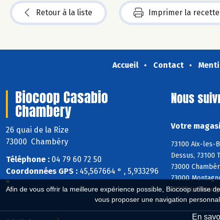
Retour à la liste
Imprimer la recette
Accueil
Contact
Menti
Biocoop Casabio
Nous suiv
Chambery
Votre magasi
26 quai de la Rize
73000 Chambéry
73100 Aix-les-B
Dessus, 73100 T
Téléphone :
04 79 60 72 50
73000 Chambéry
Coordonnées GPS :
45,567664 ° , 5,933296
73000 Montagnol
°
73370 Le Bourg
Afin de vous offrir la meilleure expérience possible, Biocoop utilise d
vous proposer une navigation personnal
En savoi