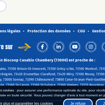
ons légales
Protection des données
CGU
Gestio
re sur
n Biocoop Casabio Chambery (73000) est proche de :
ains, 73100 Brison-St-Innocent, 73100 Grésy s/Aix, 73100 Montcel, 7
révignin, 73420 Drumettaz-Clarafond, 73420 Méry, 73100 Mouxy, 73100 
, 73000 Sonnaz, 73390 Châteauneuf, 73800 Coise-St-Jean-Pied-Gauthier
e, 73160 St-Cassin, 73160 St-Sulpice, 73160 Vimines, 73370 Bourdeau
et-du-Lac
es cookies : pour assurer une performance optimale du site, pour récolter
isée en toute sécurité. Vous pouvez changer d'avis à tout moment en 
r plus et paramétrer les cookies
Je refuse
J