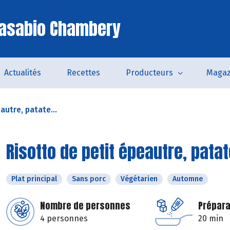
Casabio Chambery
Actualités
Recettes
Producteurs
Magaz
autre, patate...
Risotto de petit épeautre, pata
Plat principal
Sans porc
Végétarien
Automne
Nombre de personnes
Prépara
4 personnes
20 min