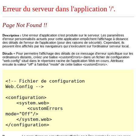
Erreur du serveur dans l'application '/'.
Page Not Found !!
Description :
Une erreur d'application s'est produite sur le serveur. Les paramètres
d'erreur personnalisés actuels pour cette application empêchent l'affichage à distance
des détails de l'erreur de l'application (pour des raisons de sécurité). Cependant, ils
peuvent être affichés par les navigateurs qui s'exécutent sur l'ordinateur serveur local.
Détails =
Pour permettre l'affichage des détails de ce message d'erreur spécifique sur les
ordinateurs distants, créez une balise <customErrors> dans un fichier de configuration
"web.config" situé dans le répertoire racine de l'application Web en cours. Attribuez
ensuite la valeur "off" à l'attribut "mode" de cette balise <customErrors>.
<!-- Fichier de configuration 
Web.Config -->

<configuration>

    <system.web>

        <customErrors 
mode="Off"/>

    </system.web>

</configuration>