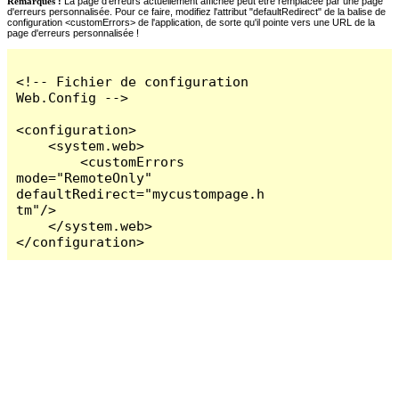
Remarques :
La page d'erreurs actuellement affichée peut être remplacée par une page
d'erreurs personnalisée. Pour ce faire, modifiez l'attribut "defaultRedirect" de la balise de
configuration <customErrors> de l'application, de sorte qu'il pointe vers une URL de la
page d'erreurs personnalisée !
<!-- Fichier de configuration 
Web.Config -->

<configuration>

    <system.web>

        <customErrors 
mode="RemoteOnly" 
defaultRedirect="mycustompage.h
tm"/>

    </system.web>

</configuration>