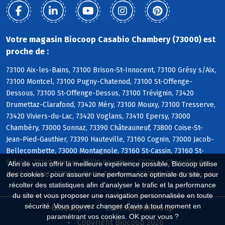
Votre magasin Biocoop Casabio Chambery (73000) est
proche de :
73100 Aix-les-Bains, 73100 Brison-St-Innocent, 73100 Grésy s/Aix,
73100 Montcel, 73100 Pugny-Chatenod, 73100 St-Offenge-
Dessous, 73100 St-Offenge-Dessus, 73100 Trévignin, 73420
Drumettaz-Clarafond, 73420 Méry, 73100 Mouxy, 73100 Tresserve,
73420 Viviers-du-Lac, 73420 Voglans, 73410 Epersy, 73000
Chambéry, 73000 Sonnaz, 73390 Châteauneuf, 73800 Coise-St-
Jean-Pied-Gauthier, 73390 Hauteville, 73160 Cognin, 73000 Jacob-
Bellecombette, 73000 Montagnole, 73160 St-Cassin, 73160 St-
Sulpice, 73160 Vimines, 73370 Bourdeau, 73370 La Chapelle-du-
Afin de vous offrir la meilleure expérience possible, Biocoop utilise
Mont-du-Chat, 73290 La Motte-Servolex, 73370 Le Bourget-du-Lac
des cookies : pour assurer une performance optimale du site, pour
récolter des statistiques afin d'analyser le trafic et la performance
du site et vous proposer une navigation personnalisée en toute
sécurité. Vous pouvez changer d'avis à tout moment en
Biocoop.fr
Le réseau Biocoop
paramétrant vos cookies. OK pour vous ?
Copyright Biocoop 2026