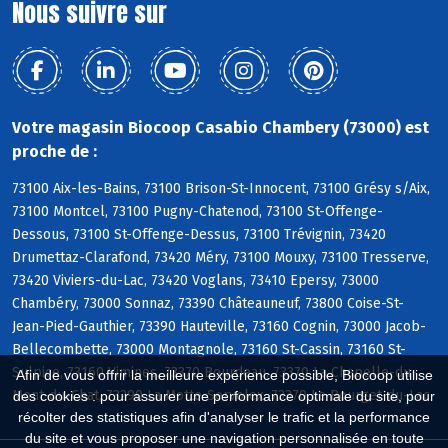
Nous suivre sur
Votre magasin Biocoop Casabio Chambery (73000) est
proche de :
73100 Aix-les-Bains, 73100 Brison-St-Innocent, 73100 Grésy s/Aix,
73100 Montcel, 73100 Pugny-Chatenod, 73100 St-Offenge-
Dessous, 73100 St-Offenge-Dessus, 73100 Trévignin, 73420
Drumettaz-Clarafond, 73420 Méry, 73100 Mouxy, 73100 Tresserve,
73420 Viviers-du-Lac, 73420 Voglans, 73410 Epersy, 73000
Chambéry, 73000 Sonnaz, 73390 Châteauneuf, 73800 Coise-St-
Jean-Pied-Gauthier, 73390 Hauteville, 73160 Cognin, 73000 Jacob-
Bellecombette, 73000 Montagnole, 73160 St-Cassin, 73160 St-
Sulpice, 73160 Vimines, 73370 Bourdeau, 73370 La Chapelle-du-
Afin de vous offrir la meilleure expérience possible, Biocoop utilise
Mont-du-Chat, 73290 La Motte-Servolex, 73370 Le Bourget-du-Lac
des cookies : pour assurer une performance optimale du site, pour
récolter des statistiques afin d'analyser le trafic et la performance
du site et vous proposer une navigation personnalisée en toute