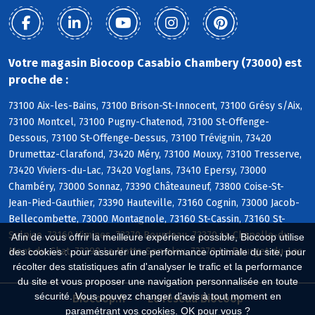
Votre magasin Biocoop Casabio Chambery (73000) est
proche de :
73100 Aix-les-Bains, 73100 Brison-St-Innocent, 73100 Grésy s/Aix,
73100 Montcel, 73100 Pugny-Chatenod, 73100 St-Offenge-
Dessous, 73100 St-Offenge-Dessus, 73100 Trévignin, 73420
Drumettaz-Clarafond, 73420 Méry, 73100 Mouxy, 73100 Tresserve,
73420 Viviers-du-Lac, 73420 Voglans, 73410 Epersy, 73000
Chambéry, 73000 Sonnaz, 73390 Châteauneuf, 73800 Coise-St-
Jean-Pied-Gauthier, 73390 Hauteville, 73160 Cognin, 73000 Jacob-
Bellecombette, 73000 Montagnole, 73160 St-Cassin, 73160 St-
Sulpice, 73160 Vimines, 73370 Bourdeau, 73370 La Chapelle-du-
Afin de vous offrir la meilleure expérience possible, Biocoop utilise
Mont-du-Chat, 73290 La Motte-Servolex, 73370 Le Bourget-du-Lac
des cookies : pour assurer une performance optimale du site, pour
récolter des statistiques afin d'analyser le trafic et la performance
du site et vous proposer une navigation personnalisée en toute
sécurité. Vous pouvez changer d'avis à tout moment en
Biocoop.fr
Le réseau Biocoop
paramétrant vos cookies. OK pour vous ?