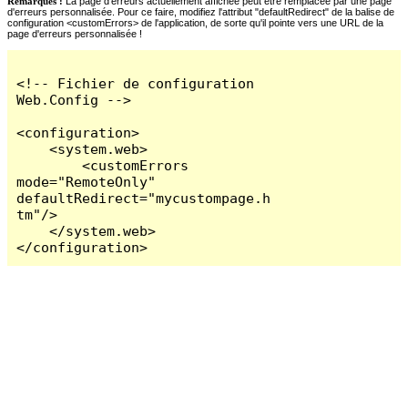
Remarques :
La page d'erreurs actuellement affichée peut être remplacée par une page
d'erreurs personnalisée. Pour ce faire, modifiez l'attribut "defaultRedirect" de la balise de
configuration <customErrors> de l'application, de sorte qu'il pointe vers une URL de la
page d'erreurs personnalisée !
<!-- Fichier de configuration 
Web.Config -->

<configuration>

    <system.web>

        <customErrors 
mode="RemoteOnly" 
defaultRedirect="mycustompage.h
tm"/>

    </system.web>

</configuration>