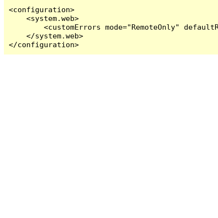
<configuration>

    <system.web>

        <customErrors mode="RemoteOnly" defaultR
    </system.web>

</configuration>