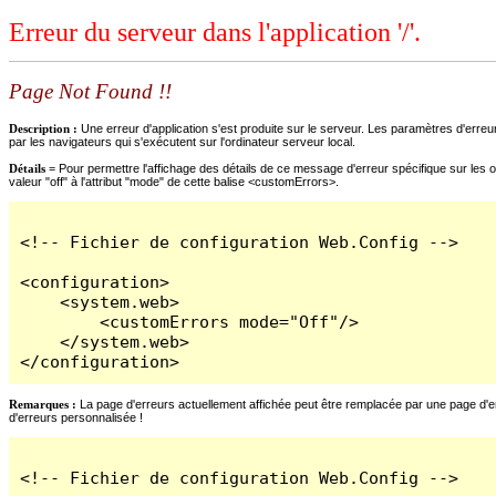
Erreur du serveur dans l'application '/'.
Page Not Found !!
Description :
Une erreur d'application s'est produite sur le serveur. Les paramètres d'erreur
par les navigateurs qui s'exécutent sur l'ordinateur serveur local.
Détails =
Pour permettre l'affichage des détails de ce message d'erreur spécifique sur les o
valeur "off" à l'attribut "mode" de cette balise <customErrors>.
<!-- Fichier de configuration Web.Config -->

<configuration>

    <system.web>

        <customErrors mode="Off"/>

    </system.web>

</configuration>
Remarques :
La page d'erreurs actuellement affichée peut être remplacée par une page d'erre
d'erreurs personnalisée !
<!-- Fichier de configuration Web.Config -->
