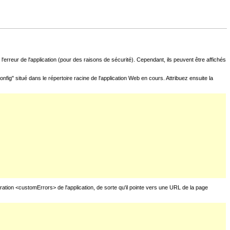
l'erreur de l'application (pour des raisons de sécurité). Cependant, ils peuvent être affichés
fig" situé dans le répertoire racine de l'application Web en cours. Attribuez ensuite la
uration <customErrors> de l'application, de sorte qu'il pointe vers une URL de la page