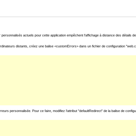
 personnalisés actuels pour cette application empêchent l'affichage à distance des détails de 
rdinateurs distants, créez une balise <customErrors> dans un fichier de configuration "web.con
urs personnalisée. Pour ce faire, modifiez l'attribut "defaultRedirect" de la balise de config