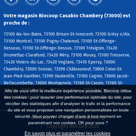
Votre magasin Biocoop Casabio Chambery (73000) est
proche de :
73100 Aix-les-Bains, 73100 Brison-St-Innocent, 73100 Grésy s/Aix,
73100 Montcel, 73100 Pugny-Chatenod, 73100 St-Offenge-
Dessous, 73100 St-Offenge-Dessus, 73100 Trévignin, 73420
Drumettaz-Clarafond, 73420 Méry, 73100 Mouxy, 73100 Tresserve,
73420 Viviers-du-Lac, 73420 Voglans, 73410 Epersy, 73000
Chambéry, 73000 Sonnaz, 73390 Châteauneuf, 73800 Coise-St-
Jean-Pied-Gauthier, 73390 Hauteville, 73160 Cognin, 73000 Jacob-
Bellecombette, 73000 Montagnole, 73160 St-Cassin, 73160 St-
Sulpice, 73160 Vimines, 73370 Bourdeau, 73370 La Chapelle-du-
Afin de vous offrir la meilleure expérience possible, Biocoop utilise
Mont-du-Chat, 73290 La Motte-Servolex, 73370 Le Bourget-du-Lac
des cookies : pour assurer une performance optimale du site, pour
récolter des statistiques afin d'analyser le trafic et la performance
du site et vous proposer une navigation personnalisée en toute
sécurité. Vous pouvez changer d'avis à tout moment en
Biocoop.fr
Le réseau Biocoop
paramétrant vos cookies. OK pour vous ?
Copyright Biocoop 2026
En savoir plus et paramétrer les cookies