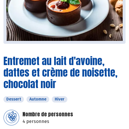
Entremet au lait d'avoine,
dattes et crème de noisette,
chocolat noir
Dessert
Automne
Hiver
Nombre de personnes
4 personnes