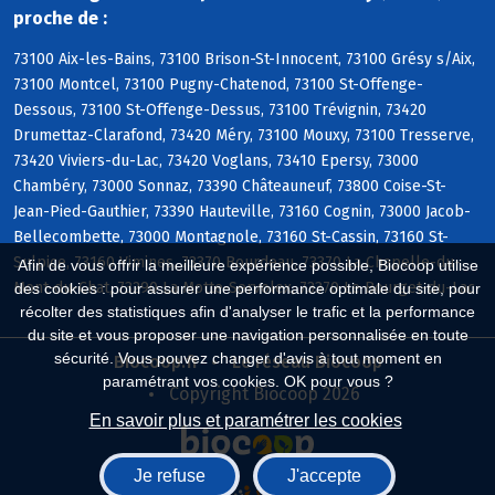
proche de :
73100 Aix-les-Bains, 73100 Brison-St-Innocent, 73100 Grésy s/Aix,
73100 Montcel, 73100 Pugny-Chatenod, 73100 St-Offenge-
Dessous, 73100 St-Offenge-Dessus, 73100 Trévignin, 73420
Drumettaz-Clarafond, 73420 Méry, 73100 Mouxy, 73100 Tresserve,
73420 Viviers-du-Lac, 73420 Voglans, 73410 Epersy, 73000
Chambéry, 73000 Sonnaz, 73390 Châteauneuf, 73800 Coise-St-
Jean-Pied-Gauthier, 73390 Hauteville, 73160 Cognin, 73000 Jacob-
Bellecombette, 73000 Montagnole, 73160 St-Cassin, 73160 St-
Sulpice, 73160 Vimines, 73370 Bourdeau, 73370 La Chapelle-du-
Afin de vous offrir la meilleure expérience possible, Biocoop utilise
Mont-du-Chat, 73290 La Motte-Servolex, 73370 Le Bourget-du-Lac
des cookies : pour assurer une performance optimale du site, pour
récolter des statistiques afin d'analyser le trafic et la performance
du site et vous proposer une navigation personnalisée en toute
sécurité. Vous pouvez changer d'avis à tout moment en
Biocoop.fr
Le réseau Biocoop
paramétrant vos cookies. OK pour vous ?
Copyright Biocoop 2026
En savoir plus et paramétrer les cookies
Je refuse
J'accepte