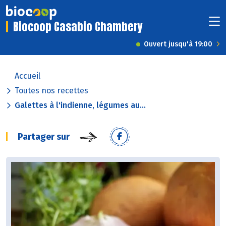
Biocoop Casabio Chambery
Ouvert jusqu'à 19:00
Accueil
Toutes nos recettes
Galettes à l'indienne, légumes au...
Partager sur