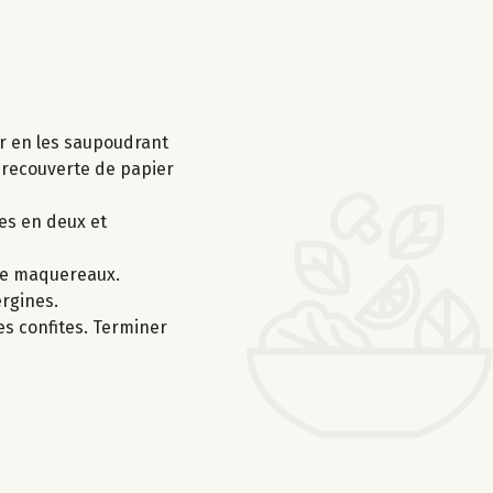
er en les saupoudrant
, recouverte de papier
es en deux et
 de maquereaux.
ergines.
es confites. Terminer