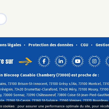
ons légales
Protection des données
CGU
Gestio
re sur
n Biocoop Casabio Chambery (73000) est proche de :
ains, 73100 Brison-St-Innocent, 73100 Grésy s/Aix, 73100 Montcel, 7
révignin, 73420 Drumettaz-Clarafond, 73420 Méry, 73100 Mouxy, 73100 
, 73000 Sonnaz, 73390 Châteauneuf, 73800 Coise-St-Jean-Pied-Gauthier
e, 73160 St-Cassin, 73160 St-Sulpice, 73160 Vimines, 73370 Bourdeau
es cookies : pour assurer une performance optimale du site, pour récolter
et-du-Lac