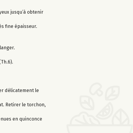
oyeux jusqu’à obtenir
ès fine épaisseur.
langer.
Th.6).
er délicatement le
. Retirer le torchon,
btenues en quinconce