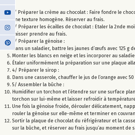
1/ Préparer la crème au chocolat : Faire fondre le choco
une texture homogène. Réserver au frais.
2/ Préparer les écailles de chocolat : Etaler la 2nde mo
Laisser prendre au frais.
3/ Préparer la génoise :
Dans un saladier, battre les jaunes d’œufs avec 125 g de
Monter les blancs en neige et les incorporer au saladi
Étaler uniformément la préparation sur une plaque allan
4/ Préparer le sirop :
Dans une casserole, chauffer le jus de l’orange avec 50 
5/ Assembler la bûche :
Humidifier un torchon et l’étendre sur une surface plan
torchon sur lui-même et laisser refroidir à températur
Une fois la génoise froide, dérouler délicatement, nap
rouler la génoise sur elle-même et terminer en couvran
Sortir la plaque de chocolat du réfrigérateur et la cass
sur la bûche, et réserver au frais jusqu’au moment de s