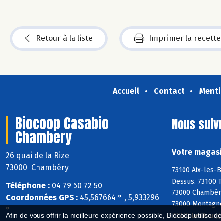
Retour à la liste
Imprimer la recette
Accueil
Contact
Menti
Biocoop Casabio
Nous suiv
Chambery
Votre magasi
26 quai de la Rize
73000 Chambéry
73100 Aix-les-B
Dessus, 73100 T
Téléphone :
04 79 60 72 50
73000 Chambéry
Coordonnées GPS :
45,567664 ° , 5,933296
73000 Montagnol
°
Afin de vous offrir la meilleure expérience possible, Biocoop utilise d
73370 Le Bourg