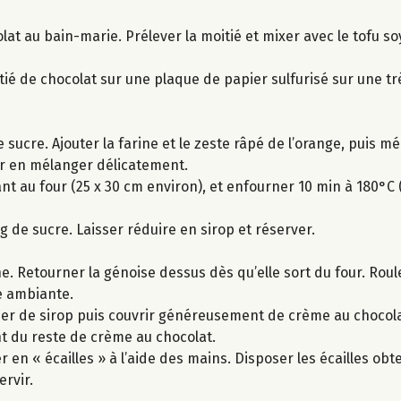
lat au bain-marie. Prélever la moitié et mixer avec le tofu s
itié de chocolat sur une plaque de papier sulfurisé sur une tr
 sucre. Ajouter la farine et le zeste râpé de l’orange, puis mé
er en mélanger délicatement.
t au four (25 x 30 cm environ), et enfourner 10 min à 180°C (
g de sucre. Laisser réduire en sirop et réserver.
e. Retourner la génoise dessus dès qu’elle sort du four. Roul
e ambiante.
per de sirop puis couvrir généreusement de crème au chocolat
t du reste de crème au chocolat.
er en « écailles » à l’aide des mains. Disposer les écailles o
ervir.