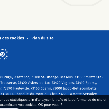
n des cookies
Plan du site
3100 Pugny-Chatenod, 73100 St-Offenge-Dessous, 73100 St-Offenge-
Tresserve, 73420 Viviers-du-Lac, 73420 Voglans, 73410 Epersy,
, 73390 Hauteville, 73160 Cognin, 73000 Jacob-Bellecombette,
, 73370 La Chapelle-du-Mont-du-Chat, 73290 La Motte-Servolex,
 des statistiques afin d'analyser le trafic et la performance du site et
paramétrant vos cookies. OK pour vous ?