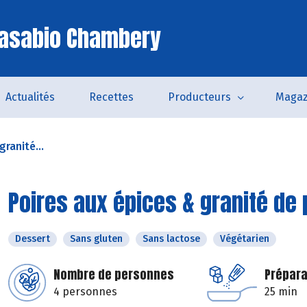
Casabio Chambery
Actualités
Recettes
Producteurs
Magaz
granité...
Poires aux épices & granité de
Dessert
Sans gluten
Sans lactose
Végétarien
Nombre de personnes
Prépara
4 personnes
25 min