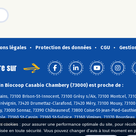
ons légales
Protection des données
CGU
Gestio
re sur
n Biocoop Casabio Chambery (73000) est proche de :
ains, 73100 Brison-St-Innocent, 73100 Grésy s/Aix, 73100 Montcel, 7
révignin, 73420 Drumettaz-Clarafond, 73420 Méry, 73100 Mouxy, 73100 
, 73000 Sonnaz, 73390 Châteauneuf, 73800 Coise-St-Jean-Pied-Gauthier
e, 73160 St-Cassin, 73160 St-Sulpice, 73160 Vimines, 73370 Bourdeau
et-du-Lac
es cookies : pour assurer une performance optimale du site, pour récolter
isée en toute sécurité. Vous pouvez changer d'avis à tout moment en 