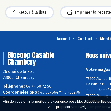
Retour à la liste
Imprimer la recette
Accueil
Contact
Menti
Biocoop Casabio
Nous suiv
Chambery
Votre magasi
26 quai de la Rize
73000 Chambéry
73100 Aix-les-B
Dessus, 73100 T
Téléphone :
04 79 60 72 50
73000 Chambéry
Coordonnées GPS :
45,567664 ° , 5,933296
73000 Montagnol
°
73370 Le Bourg
Afin de vous offrir la meilleure expérience possible, Biocoop utilise d
vous proposer une navigation personnal